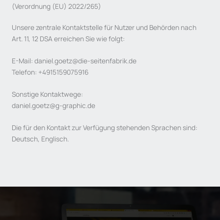
(Verordnung (EU) 2022/265)
Unsere zentrale Kontaktstelle für Nutzer und Behörden nach
Art. 11, 12 DSA erreichen Sie wie folgt:
E-Mail: daniel.goetz@die-seitenfabrik.de
Telefon: +4915159075916
Sonstige Kontaktwege:
daniel.goetz@g-graphic.de
Die für den Kontakt zur Verfügung stehenden Sprachen sind:
Deutsch, Englisch.